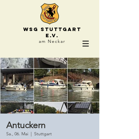
WSG STUTTGART
e.V.
am Neckar
Antuckern
Sa., 06. Mai
  |  
Stuttgart