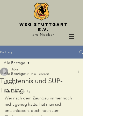
WSG STUTTGART
e.V.
am Neckar
Beitrag
Alle Beiträge
Jitka
Alle Beiträge
6. Juni 2023
1 Min. Lesezeit
Tischtennis und SUP-
Loslegen
Training
Ihre Community
Wer nach dem Zaunbau immer noch 
nicht genug hatte, hat man sich 
entschlossen, doch noch zum 